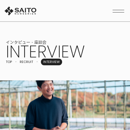
本文までスキップする
メニ
インタビュー・座談会
INTERVIEW
TOP
RECRUIT
INTERVIEW