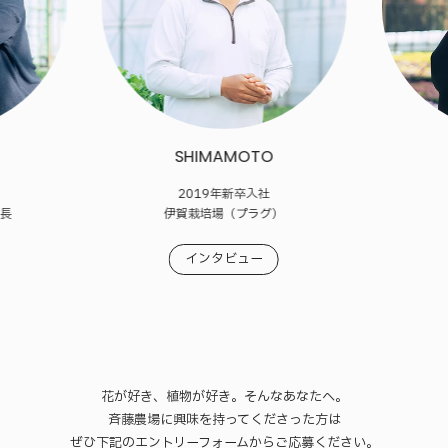
SHIMAMOTO
2019年新卒入社
場長
伊賀栽培場（プラグ）
インタビュー
花が好き、植物が好き。そんなあなたへ。
斉藤農場に興味を持ってくださった方は
ぜひ下記のエントリーフォームからご応募ください。